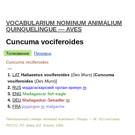
VOCABULARIUM NOMINUM ANIMALIUM
QUINQUELINGUE — AVES
Cuncuma vociferoides
Толкование
Перевод
Cuncuma vociferoides
—
1.
LAT
Haliaeetus vociferoides
(
Des Murs
)
[
Cuncuma
vociferoides
(
Des Murs
)
]
2.
RUS
мадагаскарский орлан-крикун
m
3.
ENG
Madagascar fish eagle
4.
DEU
Madagaskar-Seeadler
m
5.
FRA
pygargue
m
malgache
Пятиязычный словарь названий животных. Птицы. — М.: Русский язык,
РУССО
.
Р.Л. Бёме, В.Е. Флинт
.
1994
.