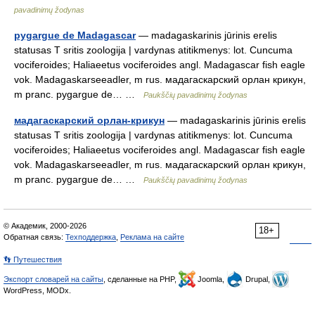
pavadinimų žodynas
pygargue de Madagascar
— madagaskarinis jūrinis erelis
statusas T sritis zoologija | vardynas atitikmenys: lot. Cuncuma
vociferoides; Haliaeetus vociferoides angl. Madagascar fish eagle
vok. Madagaskarseeadler, m rus. мадагаскарский орлан крикун,
m pranc. pygargue de… …
Paukščių pavadinimų žodynas
мадагаскарский орлан-крикун
— madagaskarinis jūrinis erelis
statusas T sritis zoologija | vardynas atitikmenys: lot. Cuncuma
vociferoides; Haliaeetus vociferoides angl. Madagascar fish eagle
vok. Madagaskarseeadler, m rus. мадагаскарский орлан крикун,
m pranc. pygargue de… …
Paukščių pavadinimų žodynas
© Академик, 2000-2026
18+
Обратная связь:
Техподдержка
,
Реклама на сайте
👣 Путешествия
Экспорт словарей на сайты
, сделанные на PHP,
Joomla,
Drupal,
WordPress, MODx.