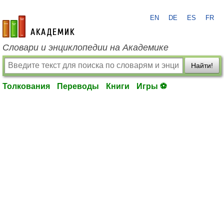
EN
DE
ES
FR
academic.ru
Словари и энциклопедии на Академике
Найти!
Толкования
Переводы
Книги
Игры ⚽