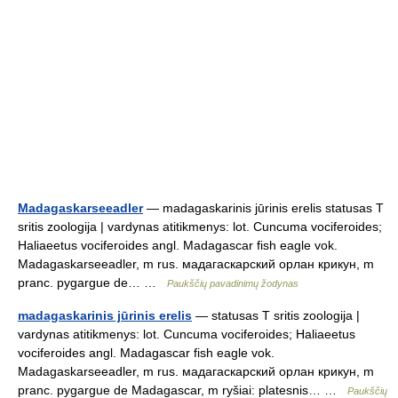
Madagaskarseeadler
— madagaskarinis jūrinis erelis statusas T
sritis zoologija | vardynas atitikmenys: lot. Cuncuma vociferoides;
Haliaeetus vociferoides angl. Madagascar fish eagle vok.
Madagaskarseeadler, m rus. мадагаскарский орлан крикун, m
pranc. pygargue de… …
Paukščių pavadinimų žodynas
madagaskarinis jūrinis erelis
— statusas T sritis zoologija |
vardynas atitikmenys: lot. Cuncuma vociferoides; Haliaeetus
vociferoides angl. Madagascar fish eagle vok.
Madagaskarseeadler, m rus. мадагаскарский орлан крикун, m
pranc. pygargue de Madagascar, m ryšiai: platesnis… …
Paukščių